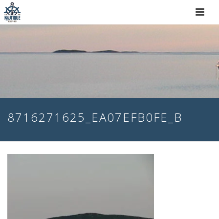
8716271625_EA07EFB0FE_B