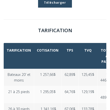
Télécharger
TARIFICATION
TARIFICATION
COTISATION
TPS
TVQ
TOT
À
PAYE
Bateaux 20′ et
1 257,66$
62,89$
125,45$
1
moins
446,0
21 à 25 pieds
1 295,05$
64,76$
129,19$
1
489,0
26 à 30 pieds
1 341,16$
67,06$
133,78$
1