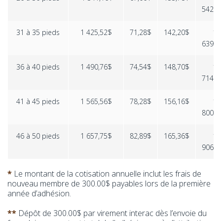
542,0
31 à 35 pieds
1 425,52$
71,28$
142,20$
1
639,0
36 à 40 pieds
1 490,76$
74,54$
148,70$
1
714,0
41 à 45 pieds
1 565,56$
78,28$
156,16$
1
800,0
46 à 50 pieds
1 657,75$
82,89$
165,36$
1
906,0
*
Le montant de la cotisation annuelle inclut les frais de
nouveau membre de 300.00$ payables lors de la première
année d’adhésion.
**
Dépôt de 300.00$ par virement interac dès l’envoie du