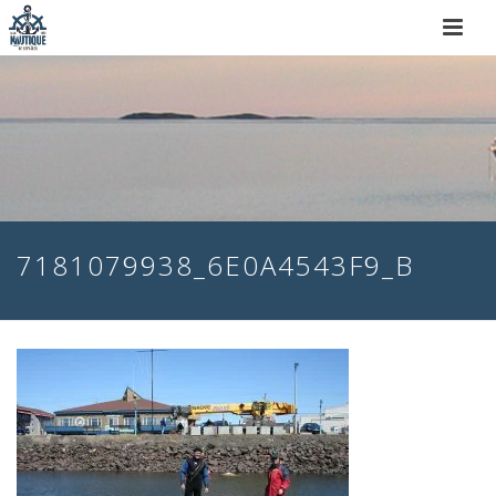
7181079938_6E0A4543F9_B