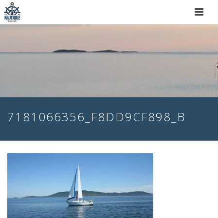
7181066356_F8DD9CF898_B