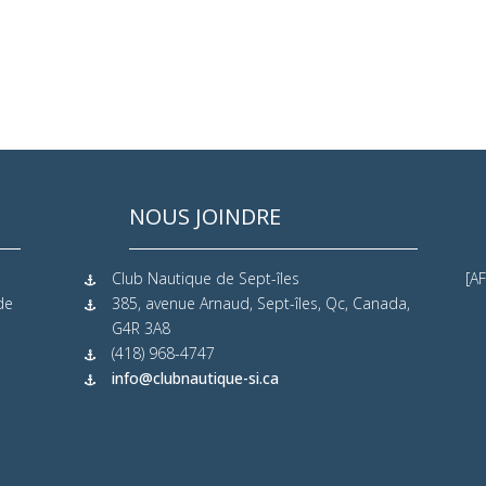
NOUS JOINDRE
Club Nautique de Sept-îles
[AF
de
385, avenue Arnaud, Sept-îles, Qc, Canada,
G4R 3A8
(418) 968-4747
info@clubnautique-si.ca