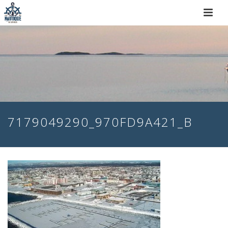
7179049290_970FD9A421_B